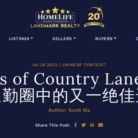
HomeLife Lan
LISTINGS
SELLERS
BUYERS
04.28.2022 |
CHINESE CONTENT
ils of Country L
通勤圈中的又一绝佳
Author: Scott Ma
Share on Facebook
Share on Twitter
Share on LinkedIn
Share via email
Share This Post: