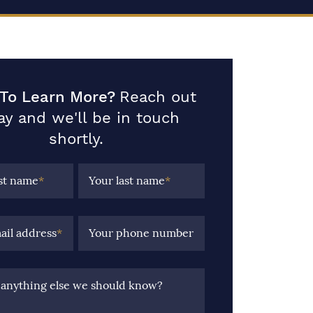
To Learn More?
Reach out
ay and we'll be in touch
shortly.
rst name
*
Your last name
*
ail address
*
Your phone number
e anything else we should know?