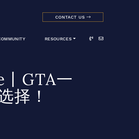
CONTACT US
dmark Realty 
Call
Email
COMMUNITY
RESOURCES
ane丨GTA一
选择！