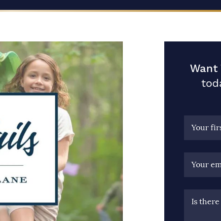
Want 
tod
Your fi
Your em
Is ther