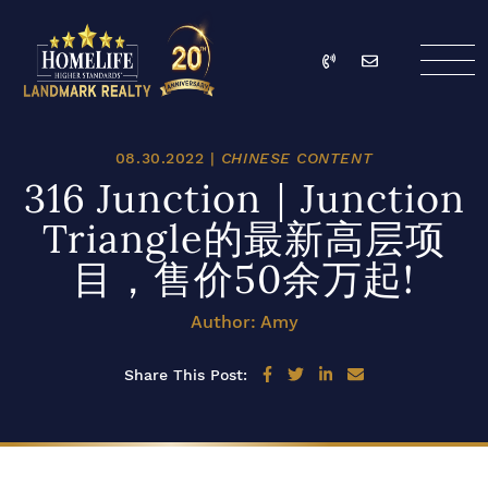
Skip to content
Call
Email
HomeLife Landmark Re
08.30.2022 |
CHINESE CONTENT
316 Junction｜Junction
Triangle的最新高层项
目，售价50余万起!
Author: Amy
Share on Facebook
Share on Twitter
Share on LinkedIn
Share via email
Share This Post: