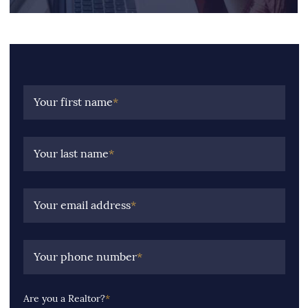
Your first name
*
Your last name
*
Your email address
*
Your phone number
*
Are you a Realtor?
*