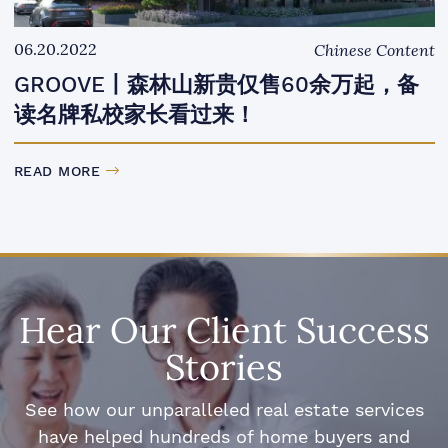
06.20.2022
Chinese Content
GROOVE丨森林山新贵仅售60余万起，备
读名牌私校家长看过来！
READ MORE
Hear Our Client Success
Stories
See how our unparalleled real estate services
have helped hundreds of home buyers and