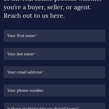
you’re a buyer, seller, or agent.
Reach out to us here.
Your first name
*
Your last name
*
Your email address
*
Your phone number
Is there anything else we should know?