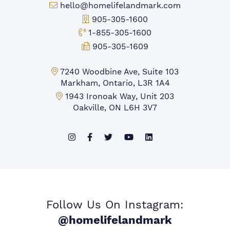
Email:
hello@homelifelandmark.com
Office Phone:
905-305-1600
Toll-free Phone:
1-855-305-1600
Fax:
905-305-1609
Markham Office:
7240 Woodbine Ave, Suite 103
Markham, Ontario, L3R 1A4
Mississauga Office:
1943 Ironoak Way, Unit 203
Oakville, ON L6H 3V7
Follow Us On Instagram:
@homelifelandmark